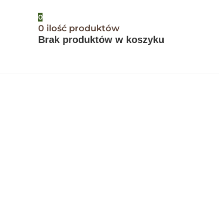
0
0
ilość produktów
Brak produktów w koszyku
Natural Trail
Chicken
Puppy
Medium
Breed
Complete pet food for Small Breed Puppies &