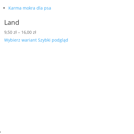
Karma mokra dla psa
Land
Zakres
9,50
zł
–
16,00
zł
cen:
Wybierz wariant
Szybki podgląd
od
9,50 zł
do
16,00 zł