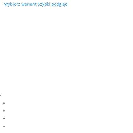
cen:
Wybierz wariant
Szybki podgląd
od
9,50 zł
do
16,00 zł