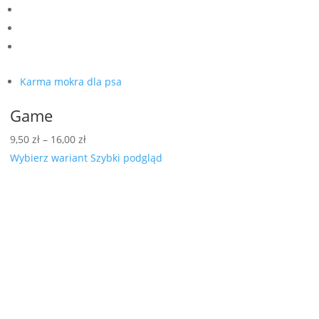
Karma mokra dla psa
Game
Zakres
9,50
zł
–
16,00
zł
cen:
Wybierz wariant
Szybki podgląd
od
9,50 zł
do
16,00 zł