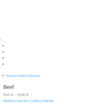
Karma mokra dla psa
Beef
Zakres
9,50
zł
–
16,00
zł
cen:
Wybierz wariant
Szybki podgląd