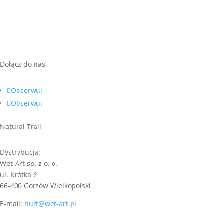
do
16,00 zł
Dołącz do nas
Obserwuj
Obserwuj
Natural Trail
Dystrybucja:
Wet-Art sp. z o. o.
ul. Krótka 6
66-400 Gorzów Wielkopolski
E-mail:
hurt@wet-art.pl