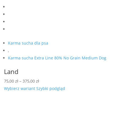
Karma sucha dla psa
,
Karma sucha Extra Line 80% No Grain Medium Dog
Land
Zakres
75,00
zł
–
375,00
zł
cen:
Wybierz wariant
Szybki podgląd
od
75,00 zł
do
375,00 zł