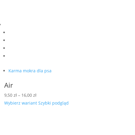
Karma mokra dla psa
Air
Zakres
9,50
zł
–
16,00
zł
cen:
Wybierz wariant
Szybki podgląd
od
9,50 zł
do
16,00 zł