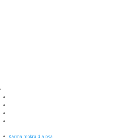
od
9,50 zł
do
16,00 zł
Karma mokra dla psa