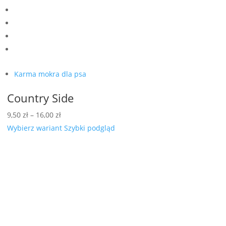
Karma mokra dla psa
Country Side
Zakres
9,50
zł
–
16,00
zł
cen:
Wybierz wariant
Szybki podgląd
od
9,50 zł
do
16,00 zł