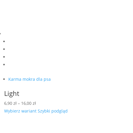
Karma mokra dla psa
Light
Zakres
6,90
zł
–
16,00
zł
cen:
Wybierz wariant
Szybki podgląd
od
6,90 zł