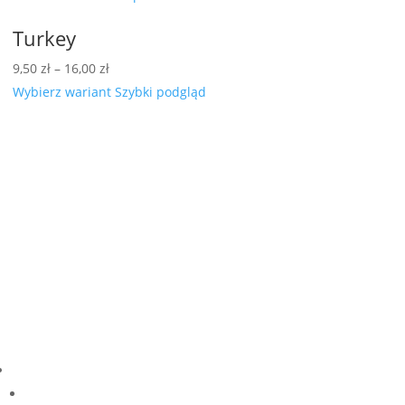
Turkey
Zakres
9,50
zł
–
16,00
zł
cen:
Wybierz wariant
Szybki podgląd
od
9,50 zł
do
16,00 zł