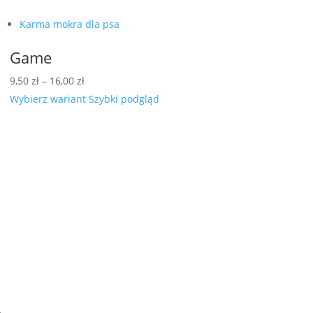
Karma mokra dla psa
Game
Zakres
9,50
zł
–
16,00
zł
cen:
Wybierz wariant
Szybki podgląd
od
9,50 zł
do
16,00 zł