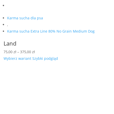
Karma sucha dla psa
,
Karma sucha Extra Line 80% No Grain Medium Dog
Land
Zakres
75,00
zł
–
375,00
zł
cen:
Wybierz wariant
Szybki podgląd
od
75,00 zł
do
375,00 zł