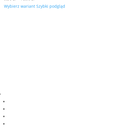
cen:
Wybierz wariant
Szybki podgląd
od
9,50 zł
do
16,00 zł