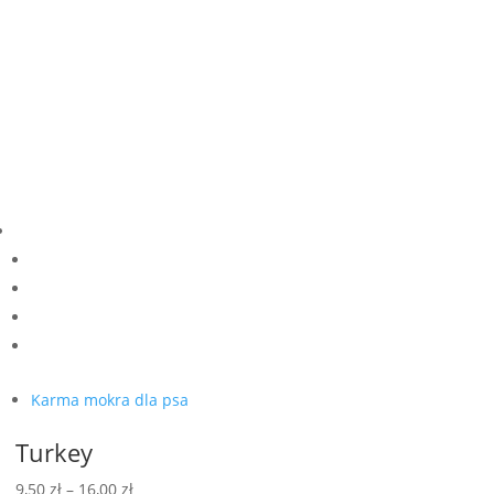
16,00 zł
Karma mokra dla psa
Turkey
Zakres
9,50
zł
–
16,00
zł