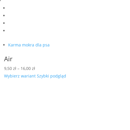
Karma mokra dla psa
Air
Zakres
9,50
zł
–
16,00
zł
cen:
Wybierz wariant
Szybki podgląd
od
9,50 zł
do
16,00 zł