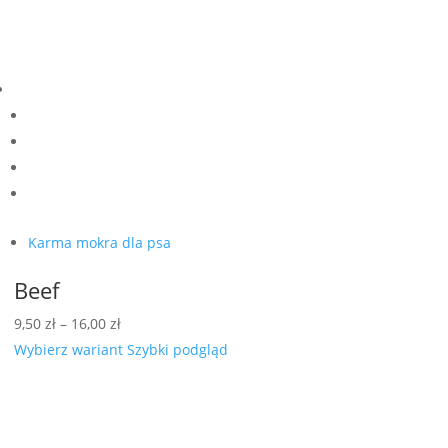
Karma mokra dla psa
Beef
Zakres
9,50
zł
–
16,00
zł
cen:
Wybierz wariant
Szybki podgląd
od
9,50 zł
do