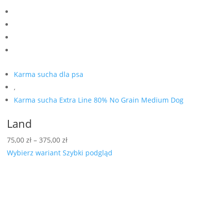
Karma sucha dla psa
,
Karma sucha Extra Line 80% No Grain Medium Dog
Land
Zakres
75,00
zł
–
375,00
zł
cen:
Wybierz wariant
Szybki podgląd
od
75,00 zł
do
375,00 zł