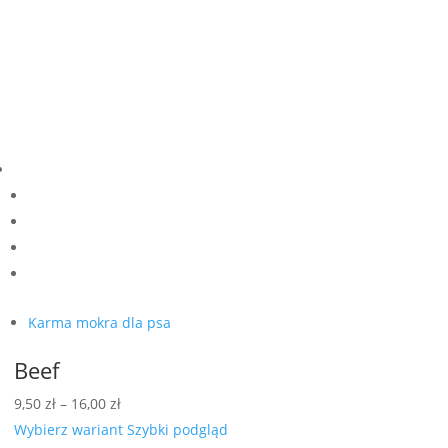
Karma mokra dla psa
Beef
Zakres
9,50
zł
–
16,00
zł
cen:
Wybierz wariant
Szybki podgląd