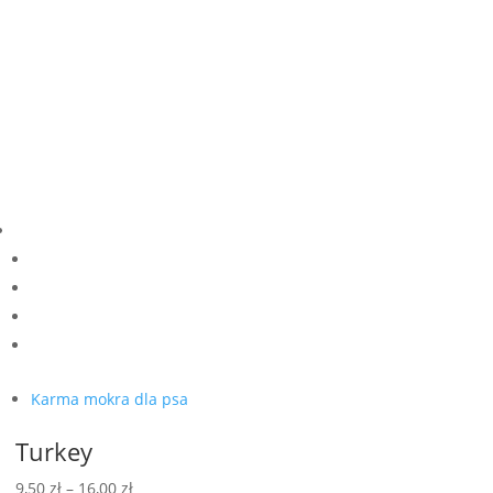
16,00 zł
Karma mokra dla psa
Turkey
Zakres
9,50
zł
–
16,00
zł