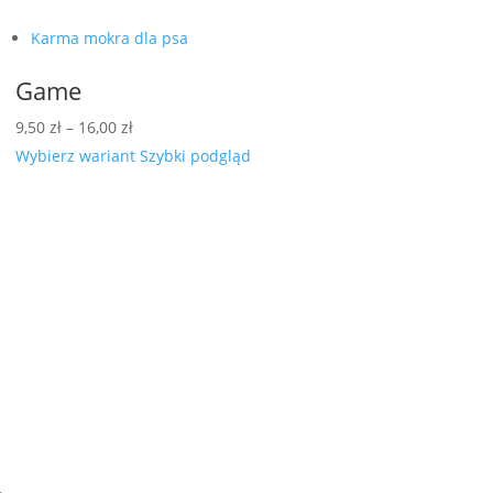
Karma mokra dla psa
Game
Zakres
9,50
zł
–
16,00
zł
cen:
Wybierz wariant
Szybki podgląd
od
9,50 zł
do
16,00 zł