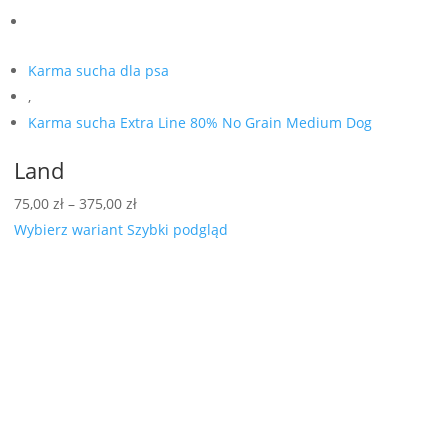
Karma sucha dla psa
,
Karma sucha Extra Line 80% No Grain Medium Dog
Land
Zakres
75,00
zł
–
375,00
zł
cen:
Wybierz wariant
Szybki podgląd
od
75,00 zł
do
375,00 zł