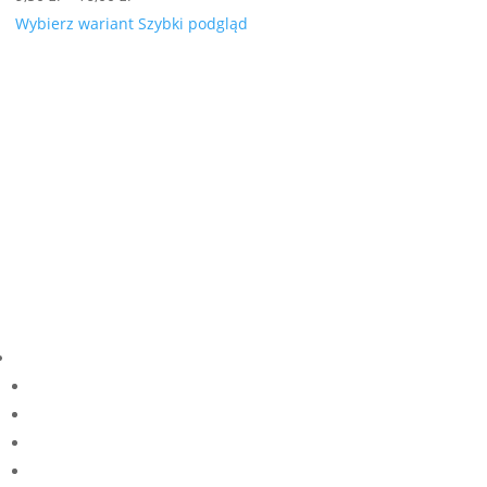
cen:
Wybierz wariant
Szybki podgląd
od
9,50 zł
do
16,00 zł