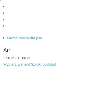
Karma mokra dla psa
Air
Zakres
9,50
zł
–
16,00
zł
cen:
Wybierz wariant
Szybki podgląd
od
9,50 zł
do
16,00 zł