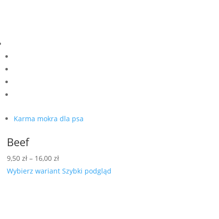
Karma mokra dla psa
Beef
Zakres
9,50
zł
–
16,00
zł
cen:
Wybierz wariant
Szybki podgląd
od
9,50 zł
do