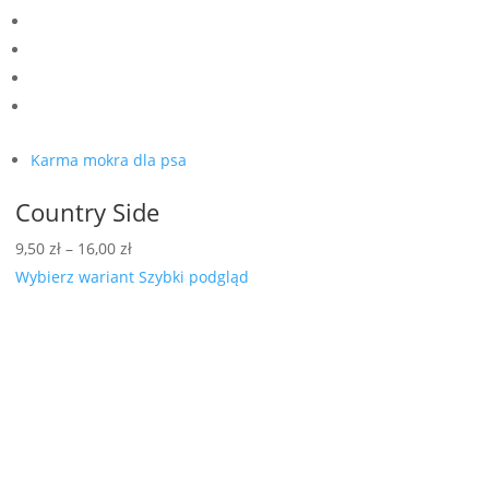
Karma mokra dla psa
Country Side
Zakres
9,50
zł
–
16,00
zł
cen:
Wybierz wariant
Szybki podgląd
od
9,50 zł
do
16,00 zł