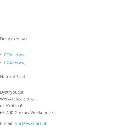
do
16,00 zł
Dołącz do nas
Obserwuj
Obserwuj
Natural Trail
Dystrybucja:
Wet-Art sp. z o. o.
ul. Krótka 6
66-400 Gorzów Wielkopolski
E-mail:
hurt@wet-art.pl