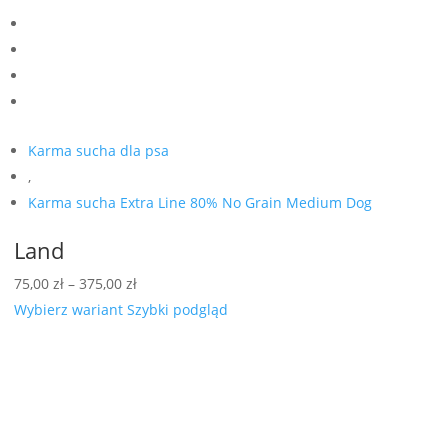
Karma sucha dla psa
,
Karma sucha Extra Line 80% No Grain Medium Dog
Land
Zakres
75,00
zł
–
375,00
zł
cen:
Wybierz wariant
Szybki podgląd
od
75,00 zł
do
375,00 zł