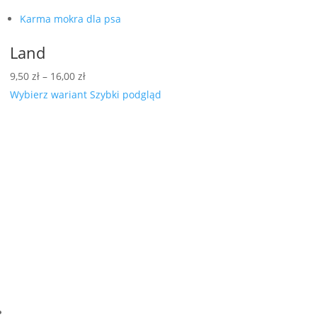
Karma mokra dla psa
Land
Zakres
9,50
zł
–
16,00
zł
cen:
Wybierz wariant
Szybki podgląd
od
9,50 zł
do
16,00 zł