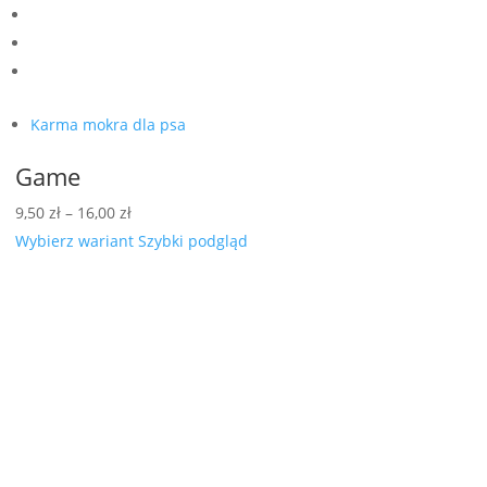
Karma mokra dla psa
Game
Zakres
9,50
zł
–
16,00
zł
cen:
Wybierz wariant
Szybki podgląd
od
9,50 zł
do
16,00 zł