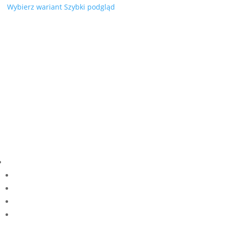
cen:
Wybierz wariant
Szybki podgląd
od
9,50 zł
do
16,00 zł