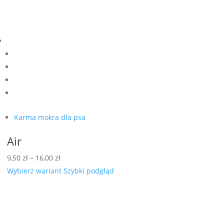
Karma mokra dla psa
Air
Zakres
9,50
zł
–
16,00
zł
cen:
Wybierz wariant
Szybki podgląd
od
9,50 zł
do
16,00 zł