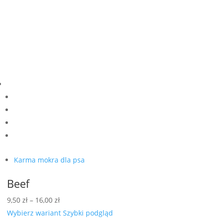
Karma mokra dla psa
Beef
Zakres
9,50
zł
–
16,00
zł
cen:
Wybierz wariant
Szybki podgląd