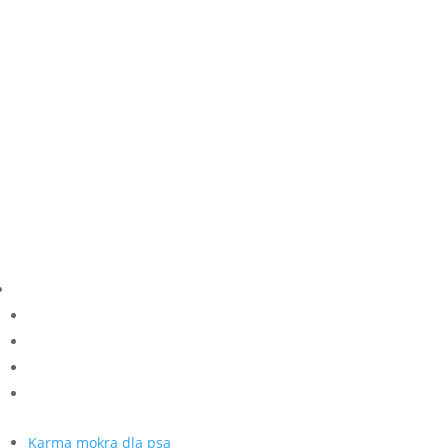
od
9,50 zł
do
16,00 zł
Karma mokra dla psa