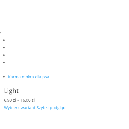
Karma mokra dla psa
Light
Zakres
6,90
zł
–
16,00
zł
cen:
Wybierz wariant
Szybki podgląd
od
6,90 zł