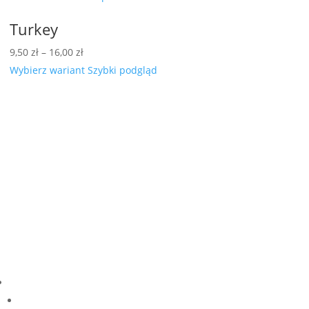
Turkey
Zakres
9,50
zł
–
16,00
zł
cen:
Wybierz wariant
Szybki podgląd
od
9,50 zł
do
16,00 zł